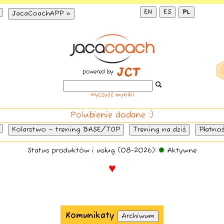
EN
ES
PL
JacaCoachAPP »
powered by
Wyczyść wyniki
Polubienie dodane :)
Kolarstwo – trening BASE/TOP
Trening na dziś
Płatnoś
Status produktów i usług (08-2026):
Aktywne
♥
Komunikaty
Archiwum