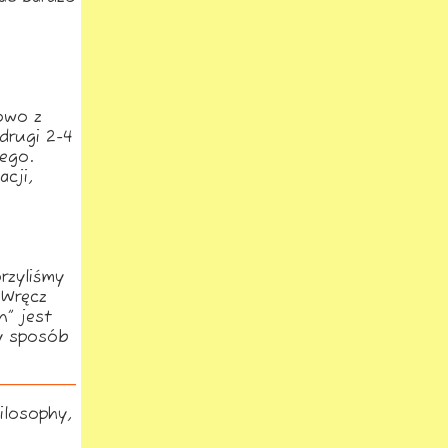
owo z
drugi 2-4
ego.
cji,
rzyliśmy
 Wręcz
n” jest
y sposób
ilosophy,