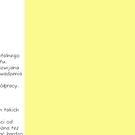
otalnego
tu.
ozwijana
owadzenia
łpracy.
h takich
ci od
ożna też
wać bardzo