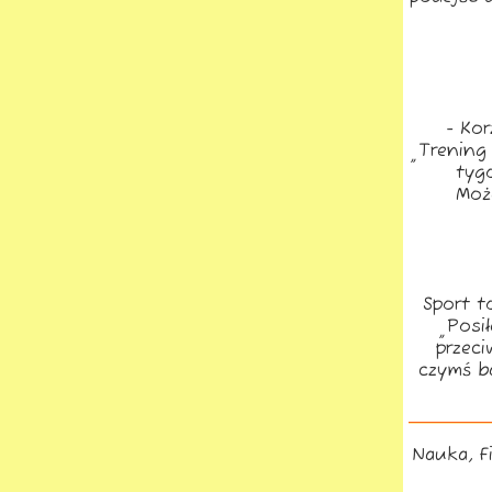
- Ko
„Trening
tyg
Moż
Sport t
„Posi
przeci
czymś b
Nauka, F