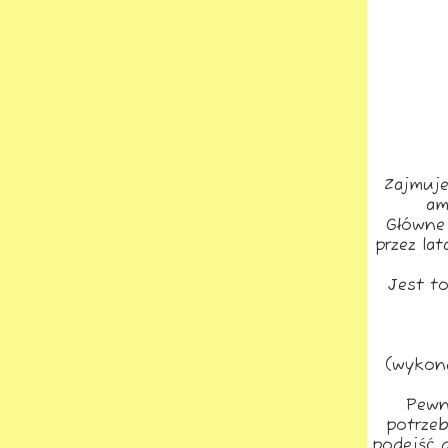
Zajmuje
am
Główne 
przez la
Jest t
(wykona
Pewn
potrzeb
podejść d