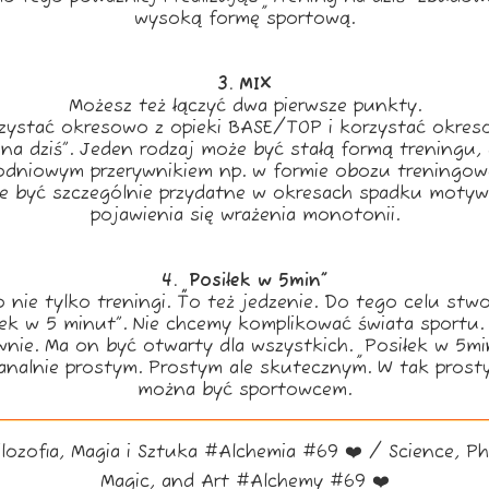
wysoką formę sportową.
3. MIX
Możesz też łączyć dwa pierwsze punkty.
rzystać okresowo z opieki BASE/TOP i korzystać okres
 na dziś”. Jeden rodzaj może być stałą formą treningu, 
odniowym przerywnikiem np. w formie obozu treningow
e być szczególnie przydatne w okresach spadku motywa
pojawienia się wrażenia monotonii.
4. „Posiłek w 5min”
o nie tylko treningi. To też jedzenie. Do tego celu stwo
łek w 5 minut”. Nie chcemy komplikować świata sportu.
wnie. Ma on być otwarty dla wszystkich. „Posiłek w 5mi
analnie prostym. Prostym ale skutecznym. W tak prost
można być sportowcem.
ilozofia, Magia i Sztuka #Alchemia #69 ❤️ / Science, Ph
Magic, and Art #Alchemy #69 ❤️