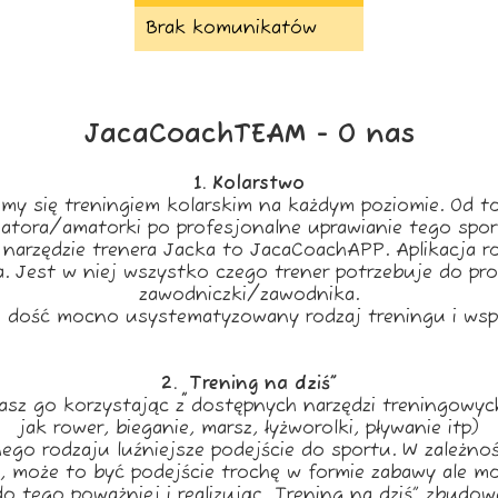
Brak komunikatów
JacaCoachTEAM - O nas
1. Kolarstwo
my się treningiem kolarskim na każdym poziomie. Od t
atora/amatorki po profesjonalne uprawianie tego spor
narzędzie trenera Jacka to JacaCoachAPP. Aplikacja r
ta. Jest w niej wszystko czego trener potrzebuje do pr
zawodniczki/zawodnika.
o dość mocno usystematyzowany rodzaj treningu i wspó
2. „Trening na dziś”
sz go korzystając z dostępnych narzędzi treningowyc
jak rower, bieganie, marsz, łyżworolki, pływanie itp)
ego rodzaju luźniejsze podejście do sportu. W zależnoś
, może to być podejście trochę w formie zabawy ale m
o tego poważniej i realizując „Trening na dziś” zbudo