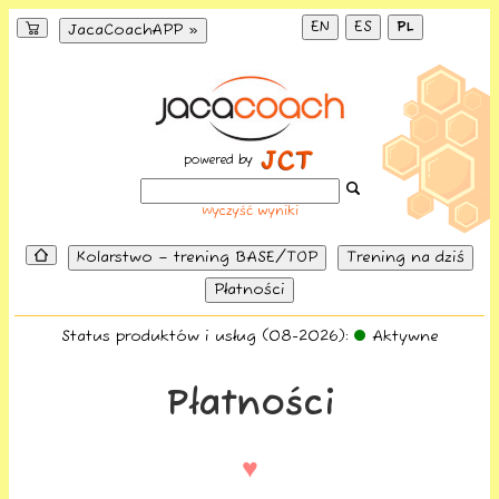
EN
ES
PL
JacaCoachAPP »
powered by
Wyczyść wyniki
Kolarstwo – trening BASE/TOP
Trening na dziś
Płatności
Status produktów i usług (08-2026):
Aktywne
Płatności
♥