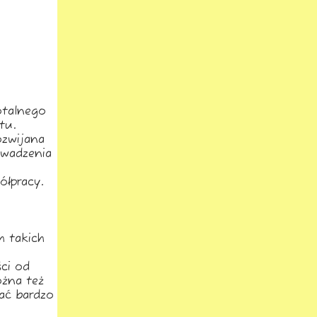
otalnego
tu.
ozwijana
owadzenia
łpracy.
h takich
ci od
ożna też
wać bardzo