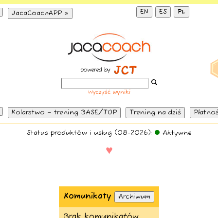
EN
ES
PL
JacaCoachAPP »
powered by
Wyczyść wyniki
Kolarstwo – trening BASE/TOP
Trening na dziś
Płatnoś
Status produktów i usług (08-2026):
Aktywne
♥
Komunikaty
Archiwum
Brak komunikatów