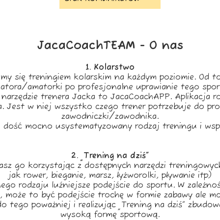
JacaCoachTEAM - O nas
1. Kolarstwo
my się treningiem kolarskim na każdym poziomie. Od t
atora/amatorki po profesjonalne uprawianie tego spor
narzędzie trenera Jacka to JacaCoachAPP. Aplikacja r
ta. Jest w niej wszystko czego trener potrzebuje do pr
zawodniczki/zawodnika.
o dość mocno usystematyzowany rodzaj treningu i wspó
2. „Trening na dziś”
sz go korzystając z dostępnych narzędzi treningowyc
jak rower, bieganie, marsz, łyżworolki, pływanie itp)
ego rodzaju luźniejsze podejście do sportu. W zależnoś
, może to być podejście trochę w formie zabawy ale m
o tego poważniej i realizując „Trening na dziś” zbudo
wysoką formę sportową.