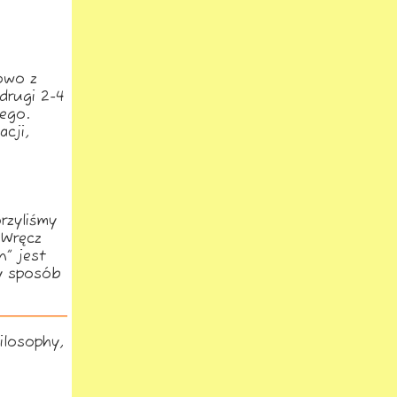
owo z
drugi 2-4
ego.
cji,
rzyliśmy
 Wręcz
n” jest
y sposób
ilosophy,