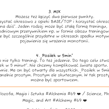
3. MIX
Możesz też łączyć dwa pierwsze punkty.
rzystać okresowo z opieki BASE/TOP i korzystać okres
 na dziś”. Jeden rodzaj może być stałą formą treningu, 
odniowym przerywnikiem np. w formie obozu treningow
e być szczególnie przydatne w okresach spadku motywa
pojawienia się wrażenia monotonii.
4. „Posiłek w 5min”
o nie tylko treningi. To też jedzenie. Do tego celu stwo
łek w 5 minut”. Nie chcemy komplikować świata sportu.
wnie. Ma on być otwarty dla wszystkich. „Posiłek w 5mi
analnie prostym. Prostym ale skutecznym. W tak prost
można być sportowcem.
ilozofia, Magia i Sztuka #Alchemia #69 ❤️ / Science, Ph
Magic, and Art #Alchemy #69 ❤️