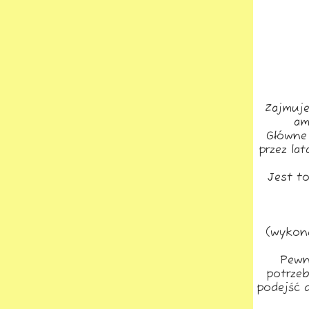
Zajmuje
am
Główne 
przez la
Jest t
(wykona
Pewn
potrzeb
podejść d