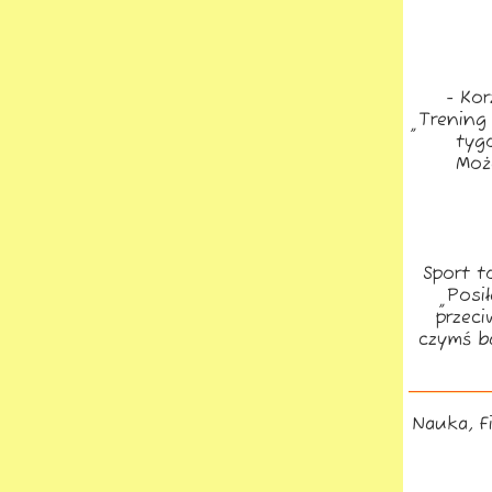
- Ko
„Trening
tyg
Moż
Sport t
„Posi
przeci
czymś b
Nauka, F