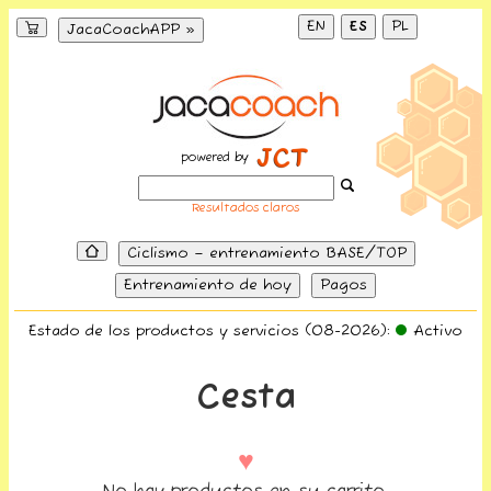
EN
ES
PL
JacaCoachAPP »
powered by
Resultados claros
Ciclismo – entrenamiento BASE/TOP
Entrenamiento de hoy
Pagos
Estado de los productos y servicios (08-2026):
Activo
Cesta
♥