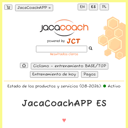
EN
ES
PL
JacaCoachAPP »
powered by
Resultados claros
Ciclismo – entrenamiento BASE/TOP
Entrenamiento de hoy
Pagos
Estado de los productos y servicios (08-2026):
Activo
JacaCoachAPP ES
♥